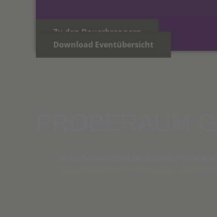
Zu den Dauerbrennern
Download Eventübersicht
PROBERAUM G
Das Stückwerk hat jetzt einen Proberau
gesucht! Interesse? Meldet euch unter
bele