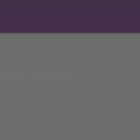
ESUCHT?
m inklusive Grundausstattung stundenweise zu vermiet
gung@stueckwerk-Krumbach.de
und schaut euch einfach all